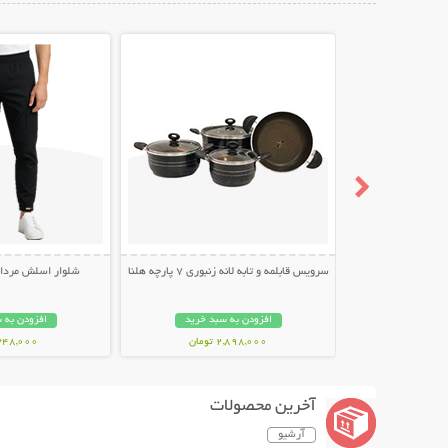
نمایش توضیحات بیشتر
نمایش توضیح
سرویس قابلمه و تابه لانه زنبوری 7 پارچه هلنا
شلوار اسلش مردانه طر
افزودن به سبد خرید
افزودن به 
2,898,000 تومان
348,000 توما
آخرین محصولات
آرشیو