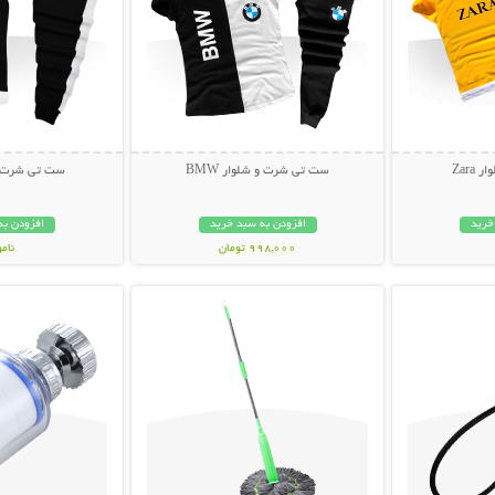
Zar
ست تی شرت و شلوار BMW
ست تی شرت و ش
خرید
افزودن به سبد خرید
افزودن به
998,000 تومان
نام
بیشتر
نمایش توضیحات بیشتر
نمایش توضی
499,000 تو