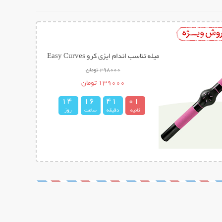
میله تناسب اندام ایزی کرو Easy Curves
298000 تومان
139000 تومان
1
4
1
6
4
1
0
0
1
ثانیه
دقیقه
ساعت
روز