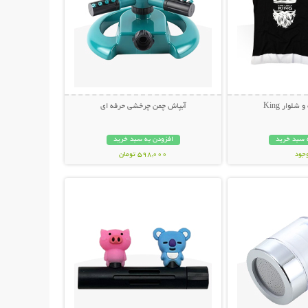
لوار King
آبپاش چمن چرخشی حرفه ای
 سبد خرید
افزودن به سبد خرید
وجود
598,000 تومان
حات بیشتر
نمایش توضیحات بیشتر
مان