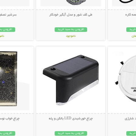
ه کاره
طی کف شور و مدل آبگیر خودکار
سرشیر تصفیه
خرید
افزودن به سبد خرید
افزودن به
ناموجود
نام
بیشتر
نمایش توضیحات بیشتر
نمایش توضی
598,000 تومان
149,000 تو
 شارژی
چراغ خورشیدی LED بالکن و پله
چراغ خواب نوس
خرید
افزودن به سبد خرید
افزودن به