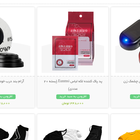
بیشتر
نمایش توضیحات بیشتر
نمایش توضی
ی چشمک زن
پد پاک کننده لکه لباس Eunmsi (بسته 20
آرام بند درب خودرو (ب
عددی)
خرید
افزودن به سبد خرید
افزودن به
348,000 تومان
148,000 تو
بیشتر
نمایش توضیحات بیشتر
نمایش توضی