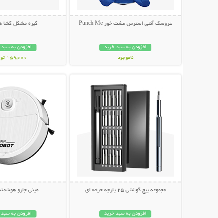
عروسک آنتی استرس مشت خور Punch Me
گیره مشکل گشا هم
افزودن به سبد خرید
افزودن به سبد 
ناموجود
159,000 تومان
نمایش توضیحات بیشتر
نمایش توضیحات 
349,000 تومان
مجموعه پیچ گوشتی 25 پارچه حرفه ای
مینی جارو هوشمند
افزودن به سبد خرید
افزودن به سبد 