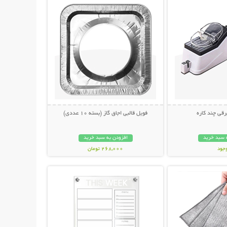
رقی چند کاره
فویل قالبی اجاق گاز (بسته 10 عددی)
 سبد خرید
افزودن به سبد خرید
وجود
268,000 تومان
حات بیشتر
نمایش توضیحات بیشتر
مان