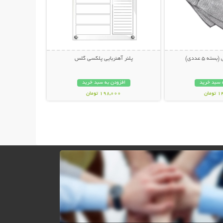
ه 5 عددی)
پلنر آهنربایی پلکسی گلس
 سبد خرید
افزودن به سبد خرید
مان
198,000 تومان