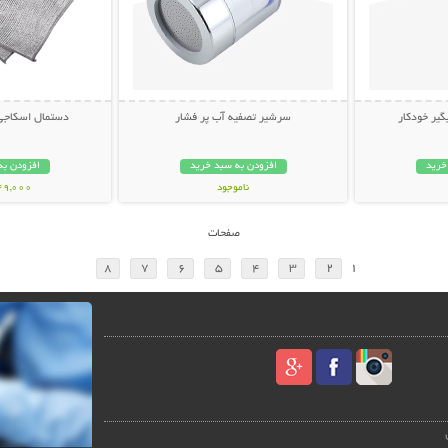
یر خودکار
سرشیر تصفیه آب پر فشار
دستمال اسکاجی (بست
خرید
افزودن به سبد خرید
افزودن به
ناموجود
149,000 تو
149,000 تومان
صفحات
8
7
6
5
4
3
2
1