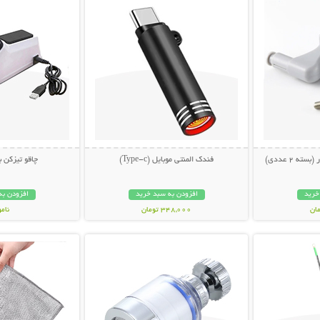
ه 2 عددی)
فندک المنتی موبایل (Type-c)
چاقو تیزکن ب
خرید
افزودن به سبد خرید
افزودن به
348,000 تومان
نام
بیشتر
نمایش توضیحات بیشتر
نمایش توضی
398,000 تو