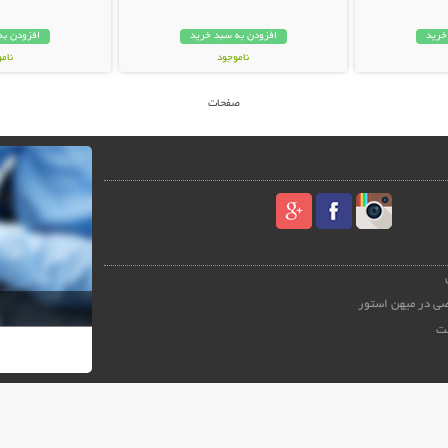
خرید
افزودن به سبد خرید
افزودن به
ناموجود
نام
99,000 تومان
10,000 توم
صفحات
ی در میهن استور
ت