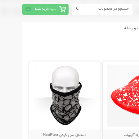
سبد خرید شما
0
 و رسانه
حات بیشتر
نمایش توضیحات بیشتر
اه آتروپات
دستمال سر و گردن HeadWear