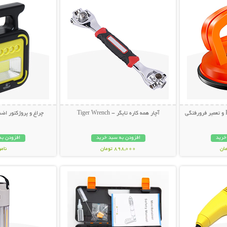
آچار همه کاره تایگر - Tiger Wrench
چراغ و پروژکتور اضط
خرید
افزودن به سبد خرید
افزودن به
898,000 تومان
نام
بیشتر
نمایش توضیحات بیشتر
نمایش توضی
998,000 تو