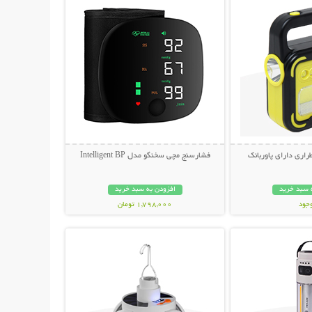
راری دارای پاوربانک
فشارسنج مچی سخنگو مدل Intelligent BP
 سبد خرید
افزودن به سبد خرید
وجود
1,798,000 تومان
حات بیشتر
نمایش توضیحات بیشتر
مان