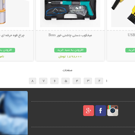
میخکوب دستی چاشنی خور Boss
چراغ قوه حرفه ای چندکار
خرید
افزودن به سبد خرید
افزودن به
1,898,000 تومان
نام
798,000 تو
صفحات
8
7
6
5
4
3
2
1