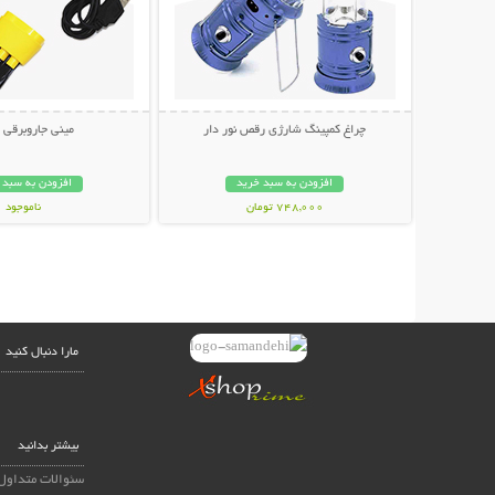
چراغ کمپینگ شارژی رقص نور دار
مینی جاروبرقی USB
افزودن به سبد خرید
افزودن به سبد 
748,000 تومان
ناموجود
238,000 تومان
مارا دنبال کنید
بیشتر بدانید
سئوالات متداول