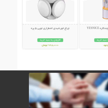
ه YESNICE
چراغ خورشیدی اضطراری توپی 5 پره
 سبد خرید
افزودن به سبد خرید
وجود
998,000 تومان
مان