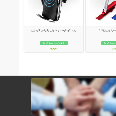
ادویی King
پایه نگهدارنده و شارژر وایرلس اتومبیل
 سبد خرید
افزودن به سبد خرید
وجود
ناموجود
ان
299,000 تومان