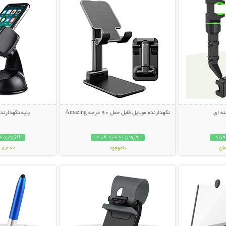
نه ای
نگهدارنده موبایل قابل حمل 90 درجه Amazing
پایه نگهدارند
خرید
افزودن به سبد خرید
افزودن به
ناموجود
248,000 تو
بیشتر
نمایش توضیحات بیشتر
نمایش توضی
69,000 تومان