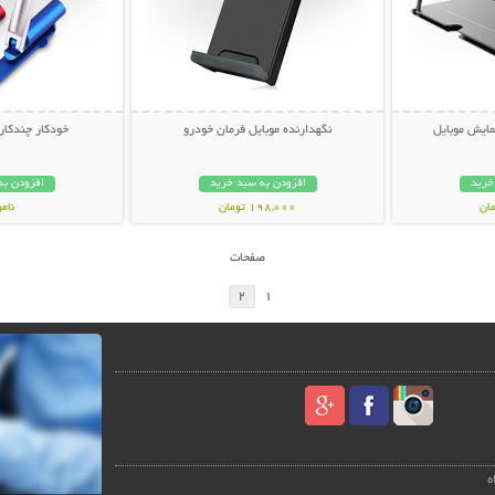
مایش موبایل
نگهدارنده موبایل فرمان خودرو
خودکار چندکاره ج
خرید
افزودن به سبد خرید
افزودن به
198,000 تومان
نام
69,000 توم
صفحات
2
1
ه