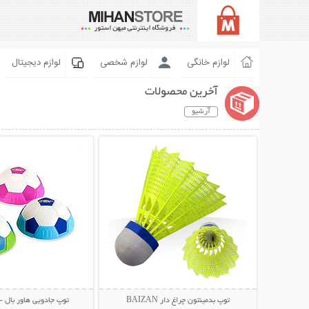
لوازم خانگی
لوازم شخصی
لوازم دیجیتال
آخرین محصولات
آرشیو
نمایش توضیحات بیشتر
نمایش توضیحات 
توپ بدمینتون چراغ دار BAIZAN
توپ جادویی هاور بال - over Ball