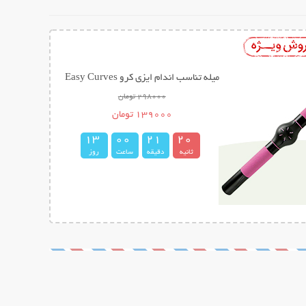
میله تناسب اندام ایزی کرو Easy Curves
298000 تومان
139000 تومان
1
3
0
0
2
1
1
9
2
0
ثانیه
دقیقه
ساعت
روز