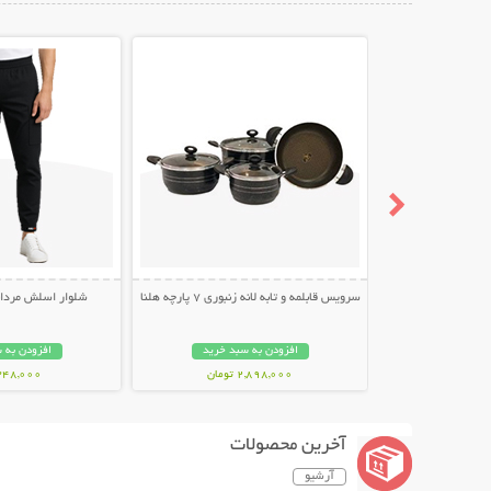
نمایش توضیحات بیشتر
نمایش توضیح
سرویس قابلمه و تابه لانه زنبوری 7 پارچه هلنا
شلوار اسلش مردانه طر
افزودن به سبد خرید
افزودن به 
2,898,000 تومان
348,000 توما
آخرین محصولات
آرشیو