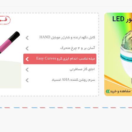
کابل نگهدارنده و شارژر موبایل HAND
آسان بر و 4 چرخ متحرک
میله تناسب اندام ایزی کرو Easy Curves
اجاق گاز مسافرتی
سرم روشن کننده AHA لنسیاد