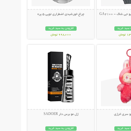
 شاک - GA2100
چراغ خورشیدی اضطراری توپی 5 پره
 سبد خرید
افزودن به سبد خرید
ومان
998,000 تومان
حات بیشتر
نمایش توضیحات بیشتر
و سری انرژی
ژل مو برس دار SADOER
 سبد خرید
افزودن به سبد خرید