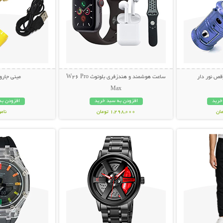
قص نور دار
ساعت هوشمند و هندزفری بلوتوث W26 Pro
مینی جاروبر
Max
خرید
افزودن به سبد خرید
افزودن به
1,298,000 تومان
نام
بیشتر
نمایش توضیحات بیشتر
نمایش توضی
238,000 تو