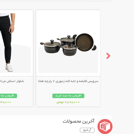
نمایش توضیحات بیشتر
نمایش توضیح
سرویس قابلمه و تابه لانه زنبوری 7 پارچه هلنا
شلوار اسلش مردانه طر
افزودن به سبد خرید
افزودن به 
2,898,000 تومان
348,000 توما
آخرین محصولات
آرشیو