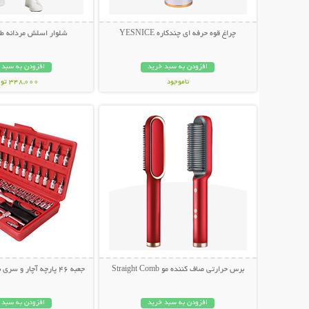
چراغ قوه حرفه ای چندکاره YESNICE
شلوار اسلش مردانه طرح HA
افزودن به سبد خرید
افزودن به سبد 
ناموجود
348,000 تومان
نمایش توضیحات بیشتر
نمایش توضیحات 
798,000 تومان
برس حرارتی صاف کننده مو Straight Comb
جعبه 46 پارچه آچار و سری بکس و پیچ گوشتی
افزودن به سبد خرید
افزودن به سبد 