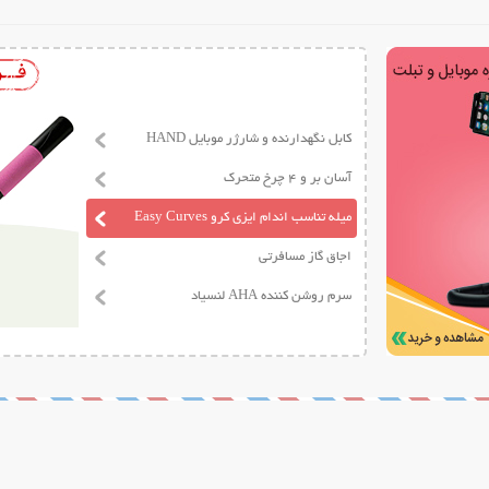
کابل نگهدارنده و شارژر موبایل HAND
آسان بر و 4 چرخ متحرک
میله تناسب اندام ایزی کرو Easy Curves
اجاق گاز مسافرتی
سرم روشن کننده AHA لنسیاد