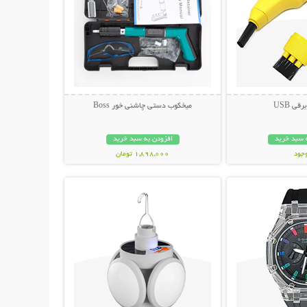
قی USB
میخکوب دستی چاشنی خور Boss
 سبد خرید
افزودن به سبد خرید
وجود
1,898,000 تومان
حات بیشتر
نمایش توضیحات بیشتر
مان