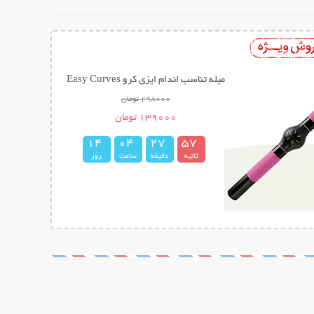
میله تناسب اندام ایزی کرو Easy Curves
298000 تومان
139000 تومان
1
4
0
4
2
7
5
6
7
ثانیه
دقیقه
ساعت
روز