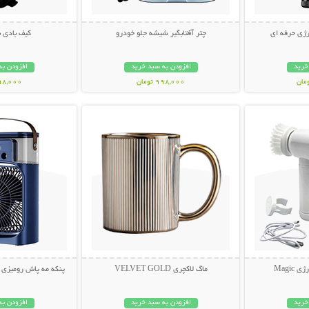
ژی حرفه ای
چتر آفتابگیر شیشه جلو خودرو
کیف بادی 
خرید
افزودن به سبد خرید
افزودن به
998,000 تومان
498,000 تو
بیشتر
نمایش توضیحات بیشتر
نمایش توضی
Magi
ماگ لاکچری VELVET GOLD
پنکه مه پاش رومیزی AIR COOLER FAN
خرید
افزودن به سبد خرید
افزودن به