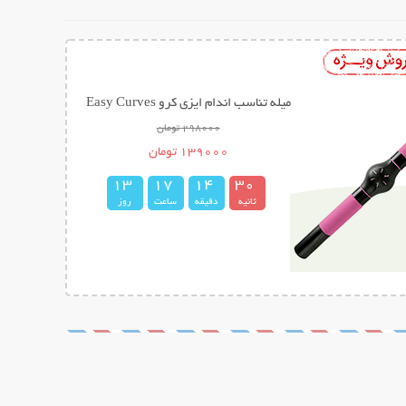
میله تناسب اندام ایزی کرو Easy Curves
298000 تومان
139000 تومان
1
3
1
7
1
4
2
9
3
0
ثانیه
دقیقه
ساعت
روز