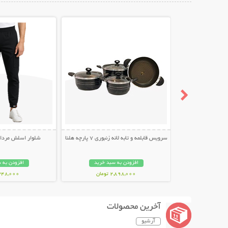
نمایش توضیحات بیشتر
نمایش توضیح
سرویس قابلمه و تابه لانه زنبوری 7 پارچه هلنا
شلوار اسلش مردانه طر
افزودن به سبد خرید
افزودن به 
2,898,000 تومان
348,000 توما
آخرین محصولات
آرشیو