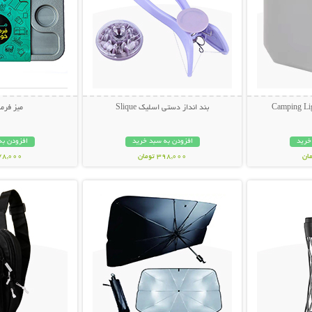
بند انداز دستی اسلیک Slique
میز فرم
خرید
افزودن به سبد خرید
افزودن به
398,000 تومان
478,000 تو
بیشتر
نمایش توضیحات بیشتر
نمایش توضی