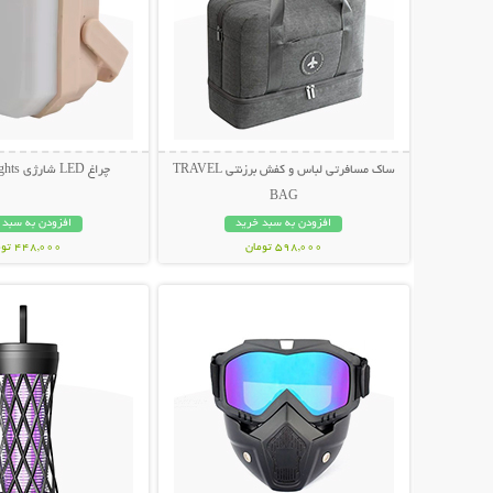
ساک مسافرتی لباس و کفش برزنتی TRAVEL
چراغ LED شارژی Camping Lights
BAG
افزودن به سبد خرید
افزودن به سبد 
598,000 تومان
448,000 تومان
نمایش توضیحات بیشتر
نمایش توضیحات 