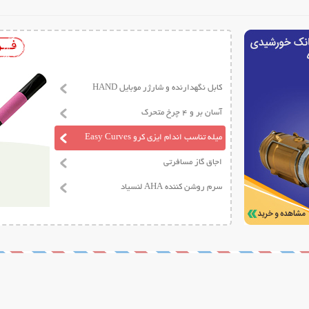
کابل نگهدارنده و شارژر موبایل HAND
آسان بر و 4 چرخ متحرک
میله تناسب اندام ایزی کرو Easy Curves
اجاق گاز مسافرتی
سرم روشن کننده AHA لنسیاد