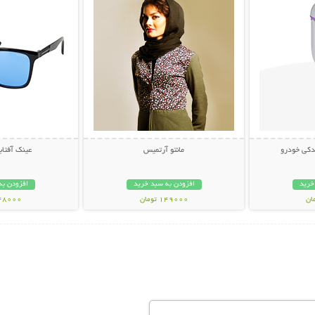
دکی خودرو
مانتو آرتمیس
عینک آفتابی PY
خرید
افزودن به سبد خرید
افزودن به
149000 تومان
348000 تو