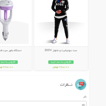
ست سوئیشرت و شلوار BMW
دستگاه بخور سرد فن
افزودن به سبد خرید
افزودن به سبد 
998000 تومان
698000 تومان
نـــظرات
نام