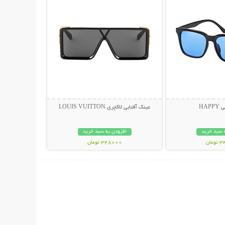
HAP
عینک آفتابی لاکچری LOUIS VUITTON
 سبد خرید
افزودن به سبد خرید
مان
348000 تومان