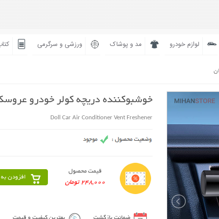
لوازم خودرو
مد و پوشاک
ورزشی و سرگرمی
کتاب
ان
خوشبوکننده دریچه کولر خودرو عروسک
Doll Car Air Conditioner Vent Freshener
قیمت محصول
افزودن به 
248,000 تومان
ضمانت بازگشت
بهترین کیفیت و قیمت