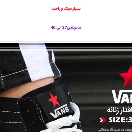
بسیار سبک و راحت
سایزبندی37
الی 40