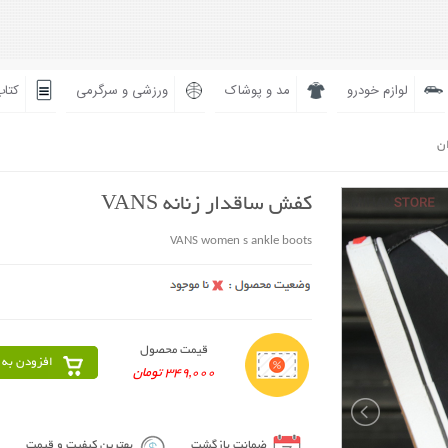
لوازم خودرو
مد و پوشاک
ورزشی و سرگرمی
کتاب
ان
کفش ساقدار زنانه VANS
VANS women s ankle boots
قیمت محصول
افزودن به 
349,000 تومان
ضمانت بازگشت
بهترین کیفیت و قیمت