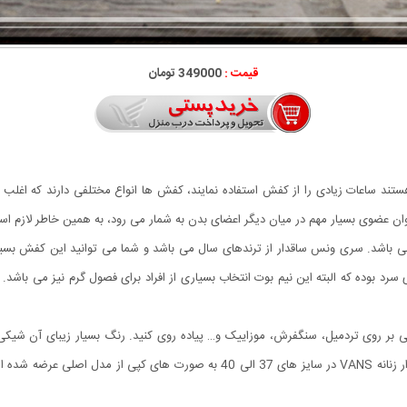
قیمت :
349000 تومان
ستند ساعات زیادی را از کفش استفاده نمایند، کفش ها انواع مختلفی دارند که اغلب اف
ه عنوان عضوی بسیار مهم در میان دیگر اعضای بدن به شمار می رود، به همین خاطر لاز
 ساقدار زنانه VANS برگرفته شده از برند محبوب Vans می باشد. سری ونس ساقدار از ترندهای سال می باشد و شما م
د بوده که البته این نیم بوت انتخاب بسیاری از افراد برای فصول گرم نیز می باشد
ساقدار زنانه VANS می توانید به راحتی بر روی تردمیل، سنگفرش، موزاییک و… پیاده روی کنید. رنگ بسیا
توانید آن را با انواع پوشش های خود ست نمایید. کفش ساقدار زنانه VANS در سایز ه