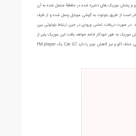
 از طریق اتصال USB، امکان اتصال بیسیم به سیستم پخش خودرو و پخش موزیک های ذخیره شده در حافظۀ متصل شده به آن
رت حافظه های MicroSD را نیز دارد. این موزیک پلیر همچنین قادر است از طریق بلوتوث به گوشی موبایل وصل شده و از طرف
 در صورت دریافت تماس ورودی در حین ارتباط بلوتوثی بین
موزیک به طور خودکار ادامه خواهد یافت.این موزیک پلیر از
فرمت های صوتی MP3، WMA، MAV و FLV پشتیبانی کرده و دارای یک صفحۀ نمایش LED است. محصول فوق مجهز به فناوریCVC بوده و توانایی حذف اِکو و نیز کاهش نویز را دارد.Car G7 یک FM player