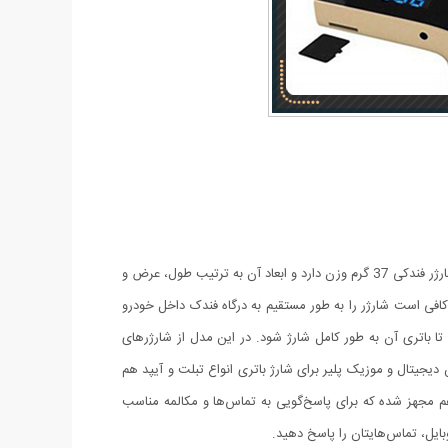
شارژر فندکی بلوتوث و اف ام پلیر خودرو علاوه بر شارژر باتری، قابلیت پخش موسیقی از طریق USB و پشتیبانی از رادیو FM هم خواهید داشت. این شارژر فندکی 37 گرم وزن دارد و ابعاد آن به ترتیب طول، عرض و
 ولتاژ خروجی در آن 5 ولت است. بنابراین برای استفاده از آن کافی است شارژر را به طور مستقیم به درگاه فندک داخل خودرو
ک کابل USB به درگاه‌ خروجی متصل کرده و منتظر بمانید تا باتری آن به طور کامل شارژ شود. در این مدل از شارژرهای
ر است. بنابراین شارژر فندکی G7 علاوه بر گوشی‌های موبایل، دوربین دیجیتال و موزیک پلیر برای شارژ باتری انواع تبلت و آیپد هم
USB را دارد. همچنین این شارژر فندکی به میکروفن هم مجهز شده که برای پاسخ‌گویی به تماس‌ها و مکالمه مناسب
بایل، تماس‌هایتان را پاسخ دهید.