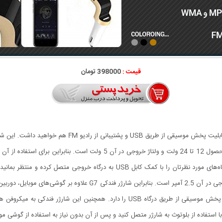
قیمت :
398000 تومان
ضخامت 93، 80 و 26 میلی‌متر هستند. ولتاژ ورودی در این محصول 12 تا 24 ولت و
متصل کنید تا نشانگر LED روی بدنه روشن شود. سپس دستگاه‌های مورد نظرتان را با کم
فندکی یک درگاه خروجی USB تعبیه شده که شدت جریان خروجی در آن 2.5 آمپ
مناسب خواهد بود. این شارژر قابلیت پشتیبانی از رادیو FM و پخش موسیقی از طریق درگاه 
 استفاده از بلوتوث به شارژر متصل کنید و پس از آن بدون نیاز به استفاده از گوشی مو