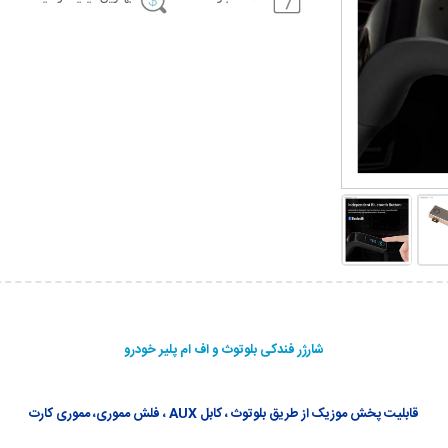
شارژر فندکی بلوتوث و اف ام پلیر خودرو
قابلیت پخش موزیک از طریق بلوتوث ، کابل AUX ، فلش مموری، مموری کارت