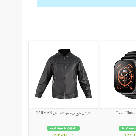
حات بیشتر
نمایش توضیحات بیشتر
T80
کاپشن طرح چرم مردانه مدل DARMAN
 سبد خرید
افزودن به سبد خرید
مان
898000 تومان