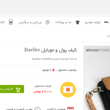
لوازم خودرو
مد و پوشاک
ورزشی و سرگرمی
کتاب
ان
کیف پول و موبایل Baeller
Baeller MultiPurpose Handy Purse
قیمت محصول
افزودن به 
69,000 تومان
ضمانت بازگشت
بهترین کیفیت و قیمت