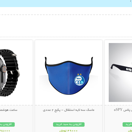
بیشتر
نمایش توضیحات بیشتر
نمایش توضی
اس SPY+
ماسک سه لایه استقلال - پکیج 2 عددی
ساعت هوشمند 0 Ultra
خرید
افزودن به سبد خرید
افزودن به
49000 تومان
1298000 تو