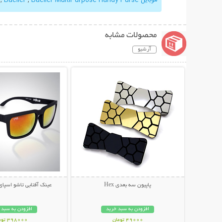
محصولات مشابه
آرشیو
نمایش توضیحات بیشتر
نمایش توضیحات 
پاپیون سه بعدی Hex
عینک آفتابی تاشو اسپای پل
افزودن به سبد خرید
افزودن به سبد 
49000 تومان
398000 تومان