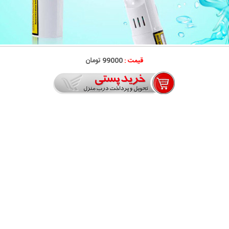
قیمت :
99000 تومان