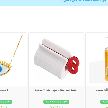
بیشتر
نمایش توضیحات بیشتر
نمایش توضی
استند خمیر دندان پیچی (پکیج 2 عددی)
گردنبند
خرید
افزودن به سبد خرید
افزودن به
99000 تومان
148000 تو