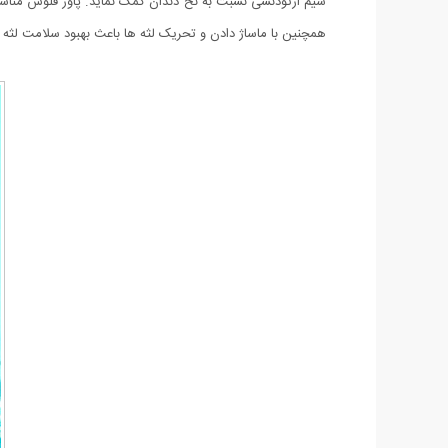
سیم ارتودنسی نسبت به نخ دندان کمک نماید. پاور فلوس مناسب 
همچنین با ماساژ دادن و تحریک لثه ها باعث بهبود سلامت لثه 