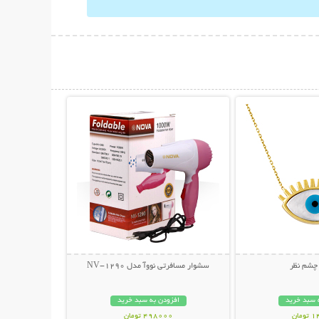
حات بیشتر
نمایش توضیحات بیشتر
 چشم نظر
سشوار مسافرتی نووآ مدل NV-1290
 سبد خرید
افزودن به سبد خرید
مان
498000 تومان