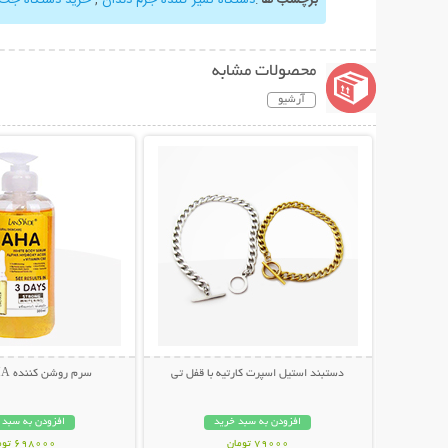
محصولات مشابه
آرشیو
نمایش توضیحات بیشتر
نمایش توضیحات 
دستبند استیل اسپرت کارتیه با قفل تی
سرم روشن کننده AHA لنسیاد
افزودن به سبد خرید
افزودن به سبد 
79000 تومان
698000 تومان