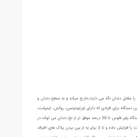
له باریکی که آن را مقابل دندان نگه می دارند،خارج میکند و به سطح دندان و
ین دستگاه برای افرادی که دارای اورتودونسی، روکش، ایمپلنت،
دندان مصنوعی و یا پروتزهای اورتودنسی می باشند و یا نخ کشیدن را سخت می دانند بسیار مناسب است. آزمایشات نشان داده اند که استفاده از دستگاه پاور فلوس تا 50 درصد موفق تر از نخ دندان می تواند در
سلامت لثه ها موثر باشد. همچنین برای افرادی که از ایمپلنت و ارتودنسی استفاده می کنند پاور فلوس می تواند تا دو برابر سلامت لثه اطراف ایمپلنت را افزایش داده و تا 3 برابر به از بین بردن پلاک های اطراف