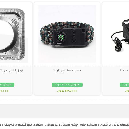
دستبند نجات پاراکورد
فویل قالبی اجاق گاز (بس
خرید
افزودن به سبد خرید
افزودن به
328000 تومان
268000 تو
 کیف‌هام توش جا شدن و همیشه جلوی چشم هستن و درمعرض استفاده. فقط کیف‌های کوچیک و مت