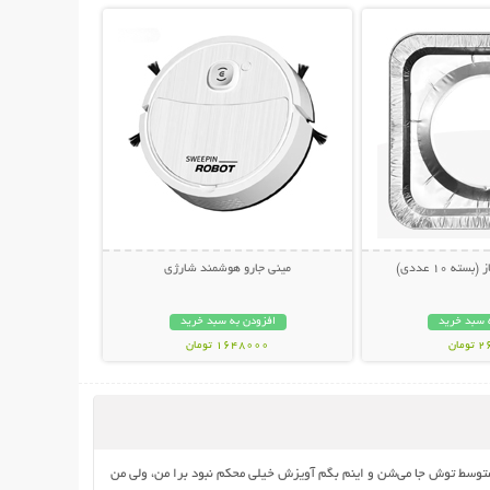
ته 10 عددی)
مینی جارو هوشمند شارژی
 سبد خرید
افزودن به سبد خرید
مان
1648000 تومان
وسط توش جا می‌شن و اینم بگم آویزش خیلی محکم نبود برا من، ولی من