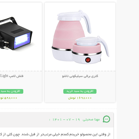
کتری برقی سیلیکونی تاشو
فلش لامپ Dance Light
افزودن به سبد خرید
افزودن به سبد 
1698000 تومان
598000 تومان
مهنا صحبتی
19 - 07 - 1401
:
از وقتی این محصولو خریدم کمدم خیلی مرتب‌تر از قبل شده. چون کلی از