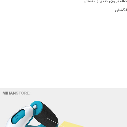
فه بر روی کف پا و انگشتان
انگشتان